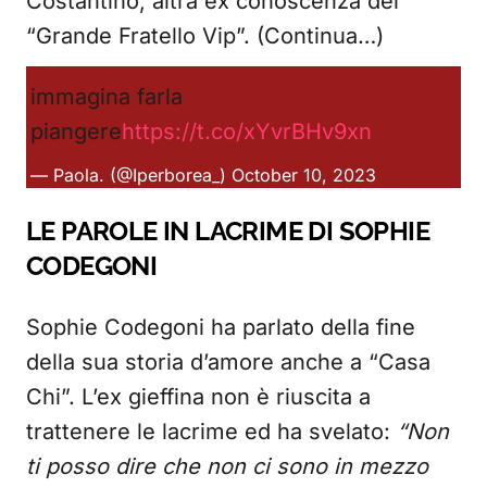
Costantino, altra ex conoscenza del
“Grande Fratello Vip”. (Continua…)
immagina farla
piangere
https://t.co/xYvrBHv9xn
— Paola. (@Iperborea_)
October 10, 2023
LE PAROLE IN LACRIME DI SOPHIE
CODEGONI
Sophie Codegoni ha parlato della fine
della sua storia d’amore anche a “Casa
Chi”. L’ex gieffina non è riuscita a
trattenere le lacrime ed ha svelato:
“Non
ti posso dire che non ci sono in mezzo