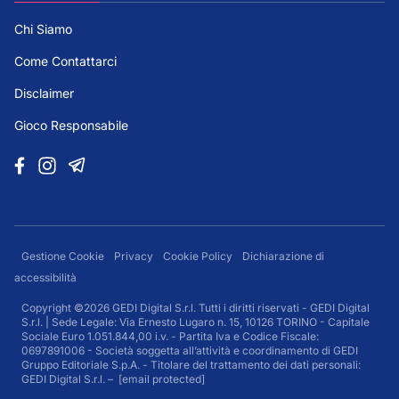
Chi Siamo
Come Contattarci
Disclaimer
Gioco Responsabile
Gestione Cookie
Privacy
Cookie Policy
Dichiarazione di
accessibilità
Copyright ©2026 GEDI Digital S.r.l. Tutti i diritti riservati - GEDI Digital
S.r.l. | Sede Legale: Via Ernesto Lugaro n. 15, 10126 TORINO - Capitale
Sociale Euro 1.051.844,00 i.v. - Partita Iva e Codice Fiscale:
0697891006 - Società soggetta all’attività e coordinamento di GEDI
Gruppo Editoriale S.p.A. - Titolare del trattamento dei dati personali:
GEDI Digital S.r.l. –
[email protected]