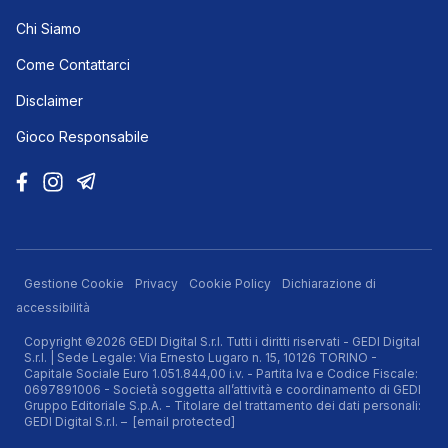
Chi Siamo
Come Contattarci
Disclaimer
Gioco Responsabile
Gestione Cookie
Privacy
Cookie Policy
Dichiarazione di
accessibilità
Copyright ©2026 GEDI Digital S.r.l. Tutti i diritti riservati - GEDI Digital
S.r.l. | Sede Legale: Via Ernesto Lugaro n. 15, 10126 TORINO -
Capitale Sociale Euro 1.051.844,00 i.v. - Partita Iva e Codice Fiscale:
0697891006 - Società soggetta all’attività e coordinamento di GEDI
Gruppo Editoriale S.p.A. - Titolare del trattamento dei dati personali:
GEDI Digital S.r.l. –
[email protected]