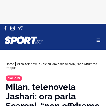
Vai al contenuto
Home
|
Milan, telenovela Jashari: ora parla Scaroni, “non offriremo
troppo”
CALCIO
Milan, telenovela
Jashari: ora parla
Scaroni, “non offriremo