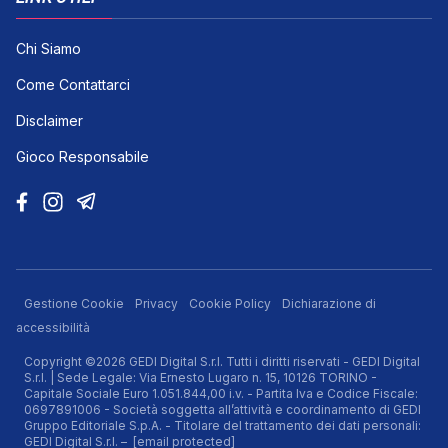
Chi Siamo
Come Contattarci
Disclaimer
Gioco Responsabile
Gestione Cookie
Privacy
Cookie Policy
Dichiarazione di
accessibilità
Copyright ©2026 GEDI Digital S.r.l. Tutti i diritti riservati - GEDI Digital
S.r.l. | Sede Legale: Via Ernesto Lugaro n. 15, 10126 TORINO -
Capitale Sociale Euro 1.051.844,00 i.v. - Partita Iva e Codice Fiscale:
0697891006 - Società soggetta all’attività e coordinamento di GEDI
Gruppo Editoriale S.p.A. - Titolare del trattamento dei dati personali:
GEDI Digital S.r.l. –
[email protected]