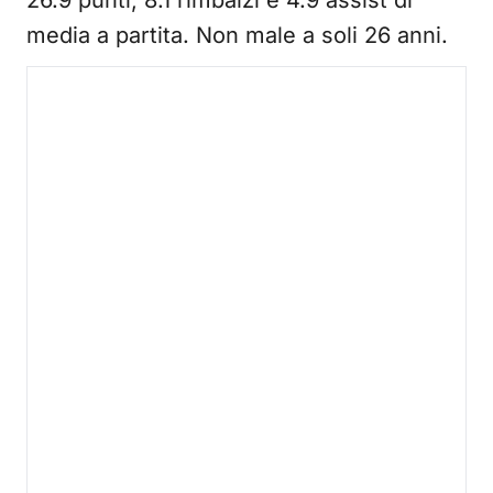
26.9 punti, 8.1 rimbalzi e 4.9 assist di
media a partita. Non male a soli 26 anni.