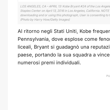
LOS ANGELES, CA – APRIL 13: Kobe Bryant #24 of the Los Angeles L
Staples Center on April 13, 2016 in Los Angeles, California. NO
downloading and or using this photograph, User is consenting to
(Photo by Harry How/Getty Images)
Al ritorno negli Stati Uniti, Kobe freque
Pennsylvania, dove esplose come fenom
liceali, Bryant si guadagnò una reputaz
paese, portando la sua squadra a vince
numerosi premi individuali.