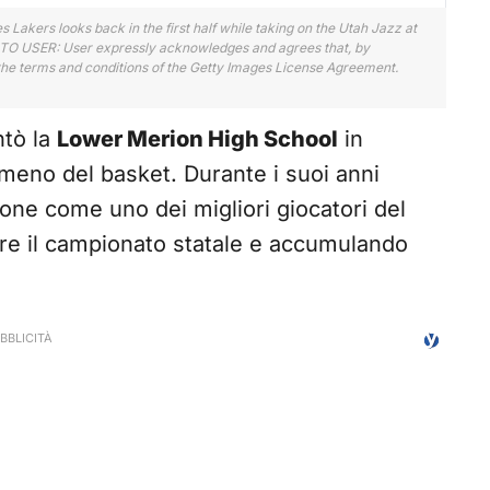
akers looks back in the first half while taking on the Utah Jazz at
TE TO USER: User expressly acknowledges and agrees that, by
 the terms and conditions of the Getty Images License Agreement.
ntò la
Lower Merion High School
in
eno del basket. Durante i suoi anni
ione come uno dei migliori giocatori del
re il campionato statale e accumulando