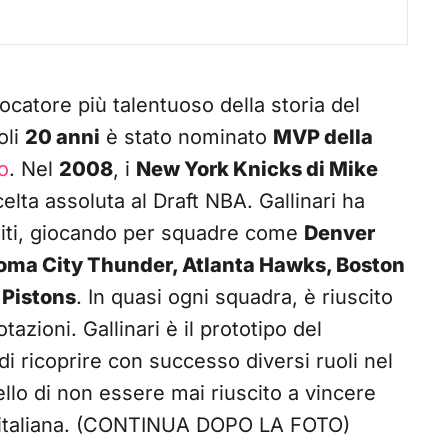
iocatore più talentuoso della storia del
oli
20 anni
è stato nominato
MVP della
o
. Nel
2008
, i
New York Knicks di Mike
lta assoluta al Draft NBA. Gallinari ha
Uniti, giocando per squadre come
Denver
oma City Thunder, Atlanta Hawks, Boston
 Pistons
. In quasi ogni squadra, è riuscito
tazioni. Gallinari è il prototipo del
i ricoprire con successo diversi ruoli nel
llo di non essere mai riuscito a vincere
e italiana. (CONTINUA DOPO LA FOTO)