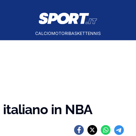
CALCIO
MOTORI
BASKET
TENNIS
n italiano in NBA