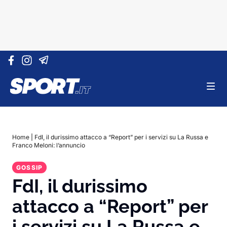
Vai al contenuto
Home
|
FdI, il durissimo attacco a “Report” per i servizi su La Russa e
Franco Meloni: l’annuncio
GOSSIP
FdI, il durissimo
attacco a “Report” per
i servizi su La Russa e