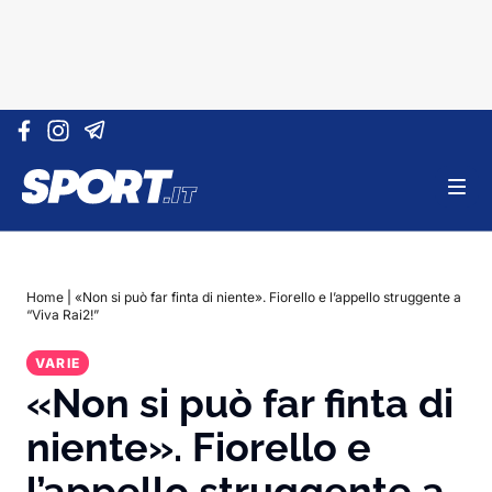
Vai al contenuto
Home
|
«Non si può far finta di niente». Fiorello e l’appello struggente a
“Viva Rai2!”
VARIE
«Non si può far finta di
niente». Fiorello e
l’appello struggente a