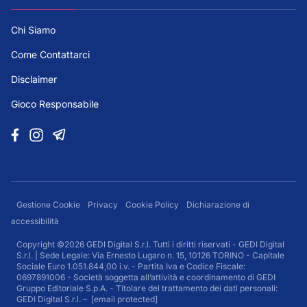
Chi Siamo
Come Contattarci
Disclaimer
Gioco Responsabile
Gestione Cookie
Privacy
Cookie Policy
Dichiarazione di
accessibilità
Copyright ©2026 GEDI Digital S.r.l. Tutti i diritti riservati - GEDI Digital
S.r.l. | Sede Legale: Via Ernesto Lugaro n. 15, 10126 TORINO - Capitale
Sociale Euro 1.051.844,00 i.v. - Partita Iva e Codice Fiscale:
0697891006 - Società soggetta all’attività e coordinamento di GEDI
Gruppo Editoriale S.p.A. - Titolare del trattamento dei dati personali:
GEDI Digital S.r.l. –
[email protected]