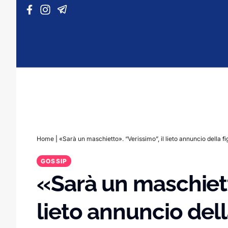
Vai al contenuto
Home
|
«Sarà un maschietto». “Verissimo”, il lieto annuncio della f
GOSSIP
«Sarà un maschietto
lieto annuncio della