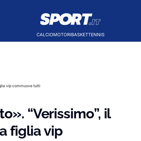
CALCIO
MOTORI
BASKET
TENNIS
iglia vip commuove tutti
». “Verissimo”, il
 figlia vip