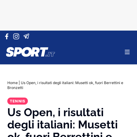
Vai al contenuto
Home
|
Us Open, i risultati degli italiani: Musetti ok, fuori Berrettini e
Bronzetti
TENNIS
Us Open, i risultati
degli italiani: Musetti
ok, fuori Berrettini e