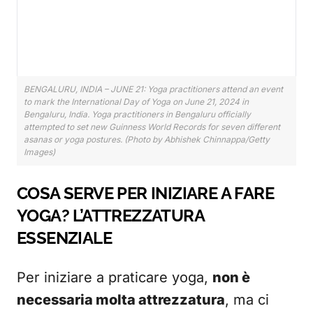
BENGALURU, INDIA – JUNE 21: Yoga practitioners attend an event
to mark the International Day of Yoga on June 21, 2024 in
Bengaluru, India. Yoga practitioners in Bengaluru officially
attempted to set new Guinness World Records for seven different
asanas or yoga postures. (Photo by Abhishek Chinnappa/Getty
Images)
COSA SERVE PER INIZIARE A FARE
YOGA? L’ATTREZZATURA
ESSENZIALE
Per iniziare a praticare yoga,
non è
necessaria molta attrezzatura
, ma ci