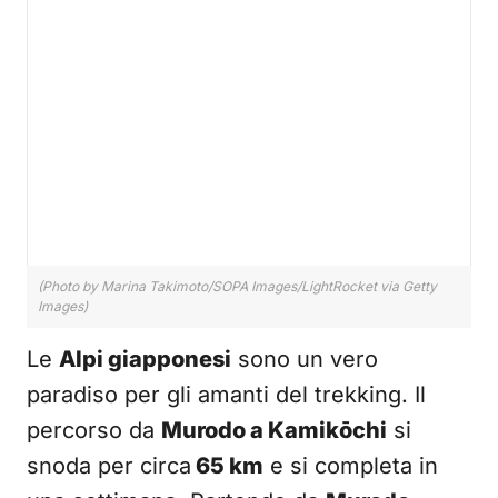
(Photo by Marina Takimoto/SOPA Images/LightRocket via Getty
Images)
Le
Alpi giapponesi
sono un vero
paradiso per gli amanti del trekking. Il
percorso da
Murodo a Kamikōchi
si
snoda per circa
65 km
e si completa in