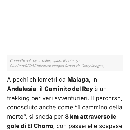
Caminito del rey, ardales, spain. (Photo by:
BlueRed/REDA/Universal Images Group via Getty Images)
A pochi chilometri da
Malaga
, in
Andalusia
, il
Caminito del Rey
è un
trekking per veri avventurieri. Il percorso,
conosciuto anche come “il cammino della
morte”, si snoda per
8 km attraverso le
gole di El Chorro
, con passerelle sospese