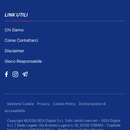
LINK UTILI
Chi Siamo
Come Contattarci
Disclaimer
Gioco Responsabile
Gestione Cookie
Privacy
Cookie Policy
Dichiarazione di
accessibilità
Copyright ©2026 GEDI Digital S.r.l. Tutti i diritti riservati - GEDI Digital
S.r.l. | Sede Legale: Via Ernesto Lugaro n. 15, 10126 TORINO - Capitale
Sociale Euro 1.051.844,00 i.v. - Partita Iva e Codice Fiscale: