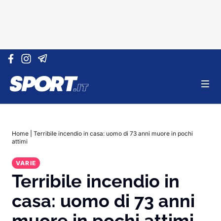
Vai al contenuto
Home
|
Terribile incendio in casa: uomo di 73 anni muore in pochi
attimi
VARIE
Terribile incendio in
casa: uomo di 73 anni
muore in pochi attimi