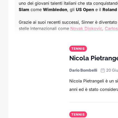
uno dei giovani talenti italiani che sta conquistand
Slam
come
Wimbledon
, gli
US Open
e il
Roland
Grazie ai suoi recenti successi, Sinner è diventato 
stelle internazionali come
Novak Djokovic
,
Carlos
momenti di grande intensità.
In questa sezione trovi anche tutte le
novità sull
TENNIS
progressi in classifica
. Gli appassionati possono 
Nicola Pietrange
infranti e le
rivalità
che infiammano il circuito.
Dario Bombelli
20 Gi
Sport.it offre una copertura completa per chi vuole
internazionali.
Nicola Pietrangeli è un 
anni ed è stato considerat
Che tu sia interessato agli ultimi successi di Sinne
TENNIS