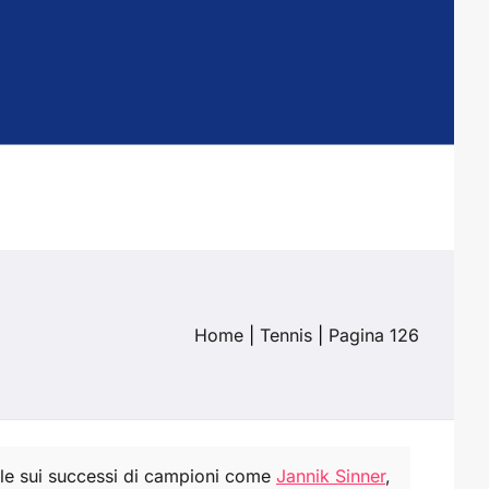
Home
|
Tennis
|
Pagina 126
iale sui successi di campioni come
Jannik Sinner
,