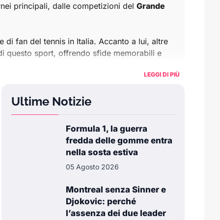
rnei principali, dalle competizioni del
Grande
i fan del tennis in Italia. Accanto a lui, altre
di questo sport, offrendo sfide memorabili e
LEGGI DI PIÙ
tagli sulle prestazioni dei giocatori e dei loro
Ultime Notizie
rofonditi sui tornei più importanti, i
record
Formula 1, la guerra
colare ai talenti italiani e alle competizioni
fredda delle gomme entra
nella sosta estiva
05 Agosto 2026
il posto giusto per restare informato.
Montreal senza Sinner e
Djokovic: perché
l’assenza dei due leader