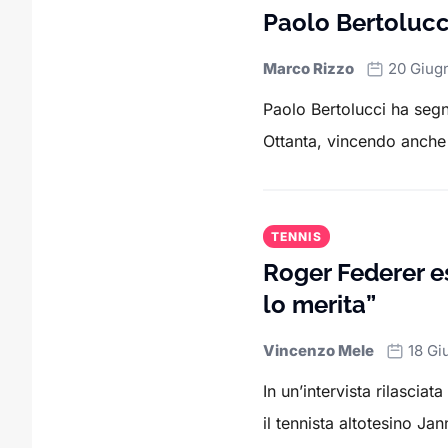
Paolo Bertolucci
Marco Rizzo
20 Giug
Paolo Bertolucci ha segnat
Ottanta, vincendo anche
TENNIS
Roger Federer e
lo merita”
Vincenzo Mele
18 Gi
In un’intervista rilascia
il tennista altotesino Ja