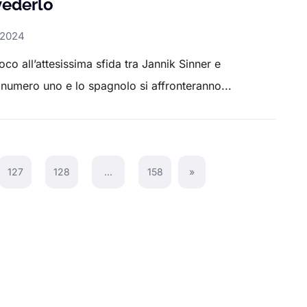
vederlo
 2024
o all’attesissima sfida tra Jannik Sinner e
 numero uno e lo spagnolo si affronteranno...
127
128
…
158
»
Next Page