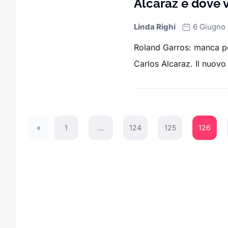
Alcaraz e dove 
Linda Righi
6 Giugno
Roland Garros: manca poc
Carlos Alcaraz. Il nuovo
«
1
…
124
125
126
Previous Page