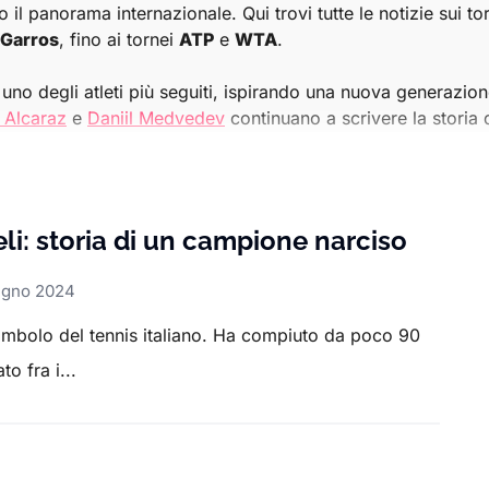
o il panorama internazionale. Qui trovi tutte le notizie sui to
 Garros
, fino ai tornei
ATP
e
WTA
.
uno degli atleti più seguiti, ispirando una nuova generazione d
 Alcaraz
e
Daniil Medvedev
continuano a scrivere la storia 
e competizioni ATP e WTA
, dai risultati delle partite ai det
seguire ogni fase delle stagioni tennistiche, con articoli app
li: storia di un campione narciso
ugno 2024
 essere aggiornato sul mondo del tennis, con un occhio parti
simbolo del tennis italiano. Ha compiuto da poco 90
o fra i...
r o alle grandi sfide globali, la sezione Tennis di Sport.it è 