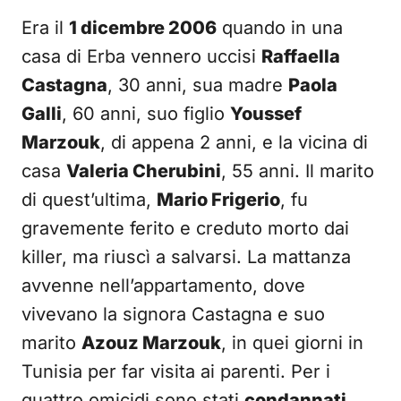
Era il
1 dicembre 2006
quando in una
casa di Erba vennero uccisi
Raffaella
Castagna
, 30 anni, sua madre
Paola
Galli
, 60 anni, suo figlio
Youssef
Marzouk
, di appena 2 anni, e la vicina di
casa
Valeria Cherubini
, 55 anni. Il marito
di quest’ultima,
Mario Frigerio
, fu
gravemente ferito e creduto morto dai
killer, ma riuscì a salvarsi. La mattanza
avvenne nell’appartamento, dove
vivevano la signora Castagna e suo
marito
Azouz Marzouk
, in quei giorni in
Tunisia per far visita ai parenti. Per i
quattro omicidi sono stati
condannati