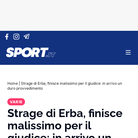
Vai al contenuto
Home
|
Strage di Erba, finisce malissimo per il giudice: in arrivo un
duro provvedimento
VARIE
Strage di Erba, finisce
malissimo per il
giudice: in arrivo un