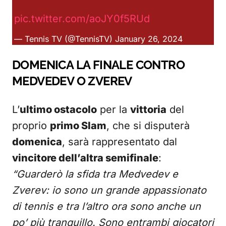
pic.twitter.com/aoJY0f5RUd
— Tennis TV (@TennisTV)
January 26, 2024
DOMENICA LA FINALE CONTRO
MEDVEDEV O ZVEREV
L’
ultimo ostacolo
per la
vittoria
del
proprio
primo Slam
, che si disputerà
domenica
, sarà rappresentato dal
vincitore dell’altra semifinale
:
“Guarderò la sfida tra Medvedev e
Zverev: io sono un grande appassionato
di tennis e tra l’altro ora sono anche un
po’ più tranquillo. Sono entrambi giocatori