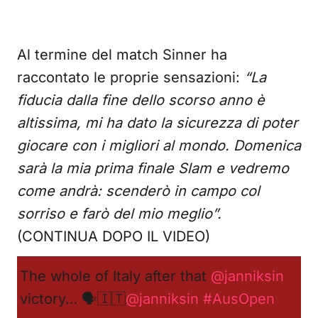
Al termine del match Sinner ha
raccontato le proprie sensazioni:
“La
fiducia dalla fine dello scorso anno è
altissima, mi ha dato la sicurezza di poter
giocare con i migliori al mondo. Domenica
sarà la mia prima finale Slam e vedremo
come andrà: scenderò in campo col
sorriso e farò del mio meglio”.
(CONTINUA DOPO IL VIDEO)
The whole of Italy after that
@janniksin
victory… 🗣️🇮🇹
@janniksin
#AusOpen