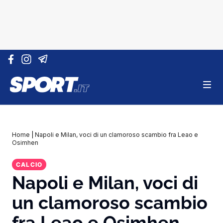
Vai al contenuto
Home
|
Napoli e Milan, voci di un clamoroso scambio fra Leao e
Osimhen
CALCIO
Napoli e Milan, voci di
un clamoroso scambio
fra Leao e Osimhen