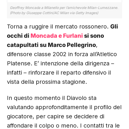
Geoffrey Moncada a Milanello per l’amichevole Milan-Lumezzane.
(Photo by Giuseppe Cottini/AC Milan via Getty Images)
Torna a ruggire il mercato rossonero.
Gli
occhi di
Moncada e Furlani
si sono
catapultati su Marco Pellegrino
,
difensore classe 2002 in forza all’Atletico
Platense. E’ intenzione della dirigenza –
infatti – rinforzare il reparto difensivo il
vista della prossima stagione.
In questo momento il Diavolo sta
valutando approfonditamente il profilo del
giocatore, per capire se decidere di
affondare il colpo o meno. I contatti tra le