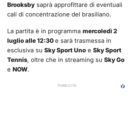
Brooksby
saprà approfittare di eventuali
cali di concentrazione del brasiliano.
La partita è in programma
mercoledì 2
luglio alle 12:30
e sarà trasmessa in
esclusiva su
Sky Sport Uno
e
Sky Sport
Tennis
, oltre che in streaming su
Sky Go
e
NOW
.