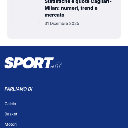
Statistiche e quote Cagliari-
Milan: numeri, trend e
mercato
31 Dicembre 2025
PARLIAMO DI
Calcio
Basket
Motori