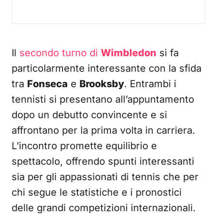
Il
secondo turno di
Wimbledon
si fa
particolarmente interessante con la sfida
tra
Fonseca
e
Brooksby
. Entrambi i
tennisti si presentano all’appuntamento
dopo un debutto convincente e si
affrontano per la prima volta in carriera.
L’incontro promette equilibrio e
spettacolo, offrendo spunti interessanti
sia per gli appassionati di tennis che per
chi segue le statistiche e i pronostici
delle grandi competizioni internazionali.