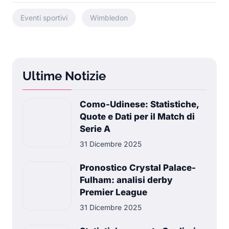
Eventi sportivi
Wimbledon
Ultime Notizie
Como-Udinese: Statistiche,
Quote e Dati per il Match di
Serie A
31 Dicembre 2025
Pronostico Crystal Palace-
Fulham: analisi derby
Premier League
31 Dicembre 2025