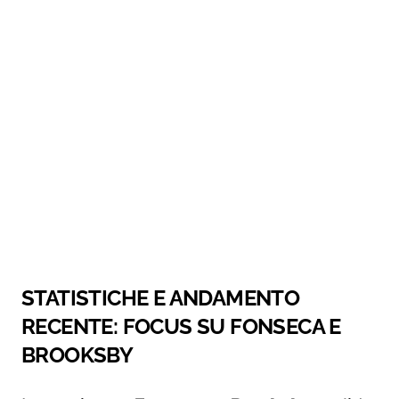
STATISTICHE E ANDAMENTO
RECENTE: FOCUS SU FONSECA E
BROOKSBY