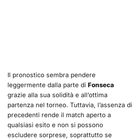
Il pronostico sembra pendere
leggermente dalla parte di
Fonseca
grazie alla sua solidità e all’ottima
partenza nel torneo. Tuttavia, l’assenza di
precedenti rende il match aperto a
qualsiasi esito e non si possono
escludere sorprese, soprattutto se