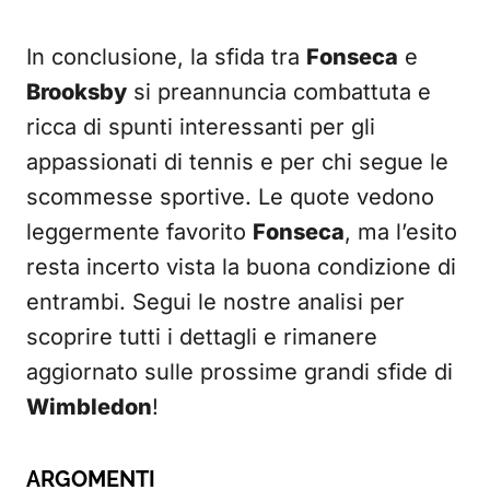
In conclusione, la sfida tra
Fonseca
e
Brooksby
si preannuncia combattuta e
ricca di spunti interessanti per gli
appassionati di tennis e per chi segue le
scommesse sportive. Le quote vedono
leggermente favorito
Fonseca
, ma l’esito
resta incerto vista la buona condizione di
entrambi. Segui le nostre analisi per
scoprire tutti i dettagli e rimanere
aggiornato sulle prossime grandi sfide di
Wimbledon
!
ARGOMENTI