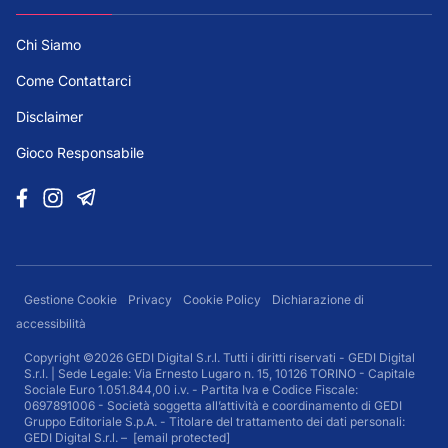
Chi Siamo
Come Contattarci
Disclaimer
Gioco Responsabile
Gestione Cookie
Privacy
Cookie Policy
Dichiarazione di
accessibilità
Copyright ©2026 GEDI Digital S.r.l. Tutti i diritti riservati - GEDI Digital
S.r.l. | Sede Legale: Via Ernesto Lugaro n. 15, 10126 TORINO - Capitale
Sociale Euro 1.051.844,00 i.v. - Partita Iva e Codice Fiscale:
0697891006 - Società soggetta all’attività e coordinamento di GEDI
Gruppo Editoriale S.p.A. - Titolare del trattamento dei dati personali:
GEDI Digital S.r.l. –
[email protected]