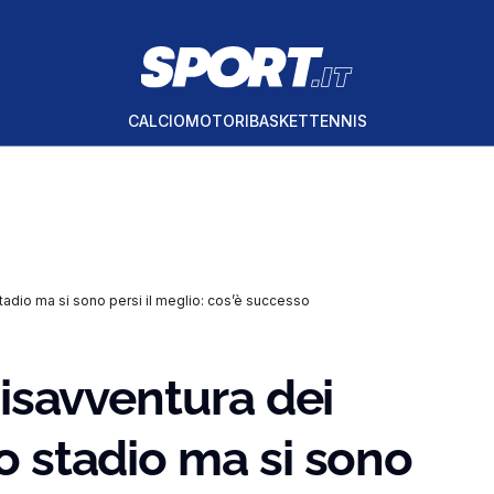
CALCIO
MOTORI
BASKET
TENNIS
o stadio ma si sono persi il meglio: cos’è successo
 disavventura dei
lo stadio ma si sono