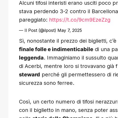
Alcuni tifosi interisti erano usciti poco p
stava perdendo 3-2 contro il Barcellona
pareggiato:
https://t.co/9cm9EzeZzg
— Il Post (@ilpost)
May 7, 2025
Sì, nonostante il prezzo dei biglietti, c’
finale folle e indimenticabile
di una par
leggenda
. Immaginiamo il sussulto qua
di Acerbi, mentre loro si trovavano già
steward
perché gli permettessero di rie
sicurezza sono ferree.
Così, un certo numero di tifosi nerazzurr
con il biglietto in mano, senza poter as