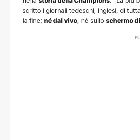
nella
storia della Champions
. “La più b
scritto i giornali tedeschi, inglesi, di t
la fine;
né dal vivo
, né sullo
schermo di