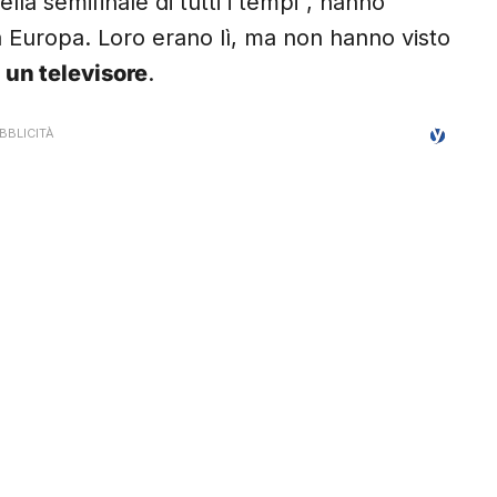
ella semifinale di tutti i tempi”, hanno
utta Europa. Loro erano lì, ma non hanno visto
 un televisore
.