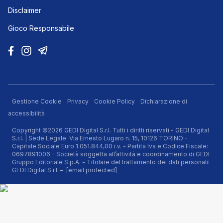
Disclaimer
Gioco Responsabile
Gestione Cookie
Privacy
Cookie Policy
Dichiarazione di
accessibilità
Copyright ©2026 GEDI Digital S.r.l. Tutti i diritti riservati - GEDI Digital
S.r.l. | Sede Legale: Via Ernesto Lugaro n. 15, 10126 TORINO -
Capitale Sociale Euro 1.051.844,00 i.v. - Partita Iva e Codice Fiscale:
0697891006 - Società soggetta all’attività e coordinamento di GEDI
Gruppo Editoriale S.p.A. - Titolare del trattamento dei dati personali:
GEDI Digital S.r.l. –
[email protected]