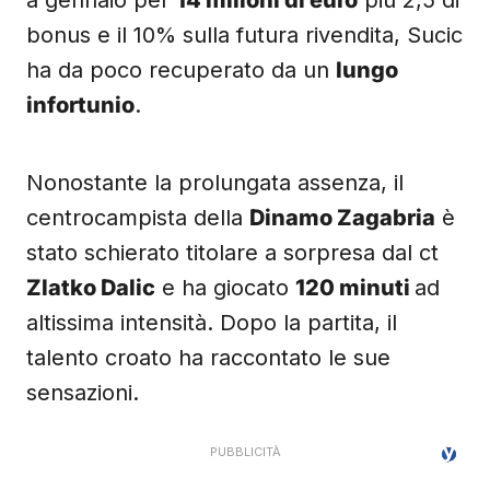
a gennaio per
14 milioni di euro
più 2,5 di
bonus e il 10% sulla futura rivendita, Sucic
ha da poco recuperato da un
lungo
infortunio
.
Nonostante la prolungata assenza, il
centrocampista della
Dinamo Zagabria
è
stato schierato titolare a sorpresa dal ct
Zlatko Dalic
e ha giocato
120 minuti
ad
altissima intensità. Dopo la partita, il
talento croato ha raccontato le sue
sensazioni.