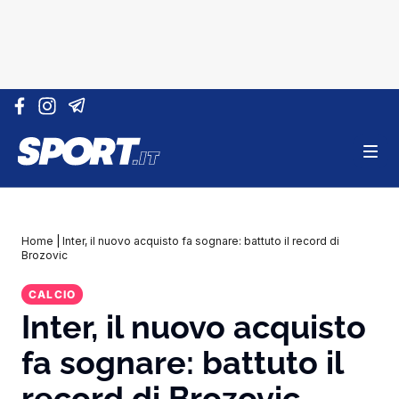
Vai al contenuto
Home
|
Inter, il nuovo acquisto fa sognare: battuto il record di
Brozovic
CALCIO
Inter, il nuovo acquisto
fa sognare: battuto il
record di Brozovic