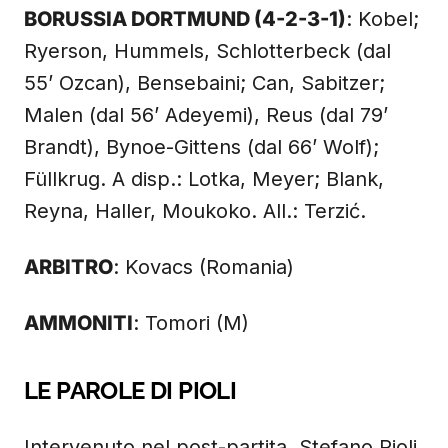
BORUSSIA DORTMUND (4-2-3-1)
: Kobel;
Ryerson, Hummels, Schlotterbeck (dal
55’ Ozcan), Bensebaini; Can, Sabitzer;
Malen (dal 56’ Adeyemi), Reus (dal 79’
Brandt), Bynoe-Gittens (dal 66’ Wolf);
Füllkrug. A disp.: Lotka, Meyer; Blank,
Reyna, Haller, Moukoko. All.: Terzić.
ARBITRO
: Kovacs (Romania)
AMMONITI
: Tomori (M)
LE PAROLE DI PIOLI
Intervenuto nel post-partita, Stefano Pioli