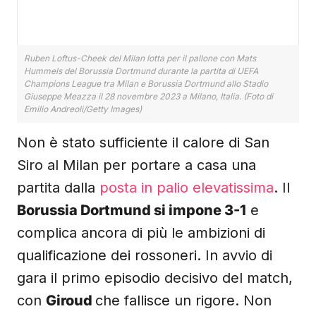
Ruben Loftus-Cheek del Milan lotta per il pallone con Mats
Hummels del Borussia Dortmund durante la partita di UEFA
Champions League tra Milan e Borussia Dortmund allo Stadio
Giuseppe Meazza il 28 novembre 2023 a Milano, Italia. (Foto di
Emilio Andreoli/Getty Images)
Non è stato sufficiente il calore di San
Siro al Milan per portare a casa una
partita dalla
posta in palio elevatissima
. Il
Borussia Dortmund si impone 3-1
e
complica ancora di più le ambizioni di
qualificazione dei rossoneri. In avvio di
gara il primo episodio decisivo del match,
con
Giroud
che fallisce un rigore. Non