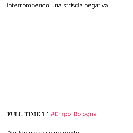
interrompendo una striscia negativa.
𝐅𝐔𝐋𝐋 𝐓𝐈𝐌𝐄 1-1
#EmpoliBologna