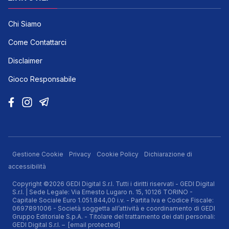
Chi Siamo
Come Contattarci
Disclaimer
Gioco Responsabile
Gestione Cookie
Privacy
Cookie Policy
Dichiarazione di
accessibilità
Copyright ©2026 GEDI Digital S.r.l. Tutti i diritti riservati - GEDI Digital
S.r.l. | Sede Legale: Via Ernesto Lugaro n. 15, 10126 TORINO -
Capitale Sociale Euro 1.051.844,00 i.v. - Partita Iva e Codice Fiscale:
0697891006 - Società soggetta all’attività e coordinamento di GEDI
Gruppo Editoriale S.p.A. - Titolare del trattamento dei dati personali:
GEDI Digital S.r.l. –
[email protected]