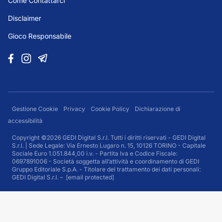
Come Contattarci
Disclaimer
Gioco Responsabile
Gestione Cookie
Privacy
Cookie Policy
Dichiarazione di
accessibilità
Copyright ©2026 GEDI Digital S.r.l. Tutti i diritti riservati - GEDI Digital
S.r.l. | Sede Legale: Via Ernesto Lugaro n. 15, 10126 TORINO - Capitale
Sociale Euro 1.051.844,00 i.v. - Partita Iva e Codice Fiscale:
0697891006 - Società soggetta all’attività e coordinamento di GEDI
Gruppo Editoriale S.p.A. - Titolare del trattamento dei dati personali:
GEDI Digital S.r.l. –
[email protected]