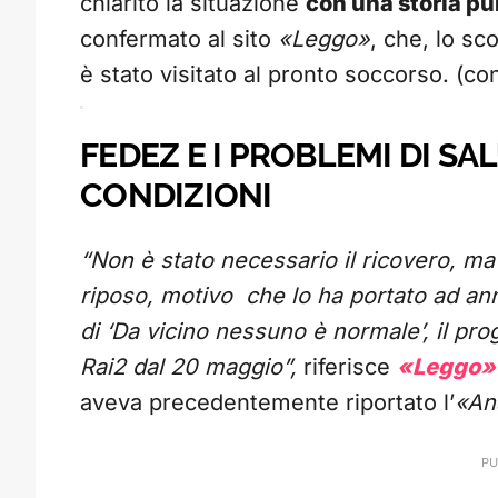
chiarito la situazione
con una storia p
confermato al sito
«Leggo»
, che, lo s
è stato visitato al pronto soccorso. (co
FEDEZ E I PROBLEMI DI SA
CONDIZIONI
“Non è stato necessario il ricovero, ma
riposo, motivo che lo ha portato ad ann
di ‘Da vicino nessuno è normale’, il p
Rai2 dal 20 maggio”,
riferisce
«Leggo»
aveva precedentemente riportato l’
«An