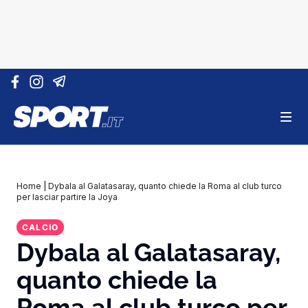
Vai al contenuto
Home
|
Dybala al Galatasaray, quanto chiede la Roma al club turco
per lasciar partire la Joya
CALCIO
Dybala al Galatasaray,
quanto chiede la
Roma al club turco per