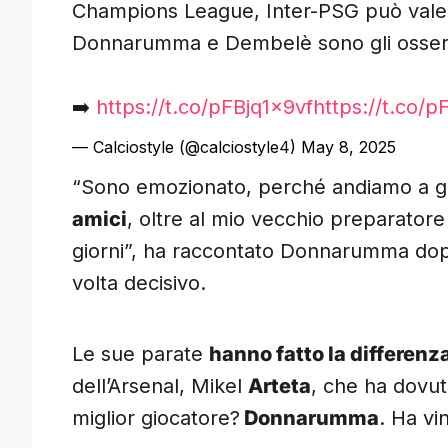
Champions League, Inter-PSG può valer
Donnarumma e Dembelè sono gli osserva
➡️
https://t.co/pFBjq1x9vf
https://t.co/p
— Calciostyle (@calciostyle4)
May 8, 2025
“Sono emozionato, perché andiamo a gio
amici
, oltre al mio vecchio preparator
giorni”, ha raccontato Donnarumma dopo 
volta decisivo.
Le sue parate
hanno fatto la differenz
dell’Arsenal, Mikel
Arteta
, che ha dovuto
miglior giocatore?
Donnarumma
. Ha vi