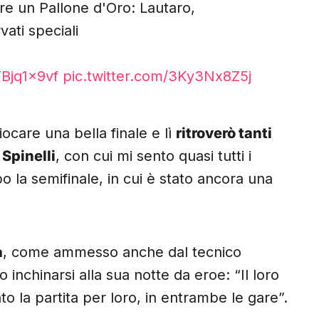
e un Pallone d'Oro: Lautaro,
ti speciali
FBjq1x9vf
pic.twitter.com/3Ky3Nx8Z5j
care una bella finale e lì
ritroverò tanti
e
Spinelli
, con cui mi sento quasi tutti i
la semifinale, in cui è stato ancora una
a
, come ammesso anche dal tecnico
 inchinarsi alla sua notte da eroe: “Il loro
nto la partita per loro, in entrambe le gare”.