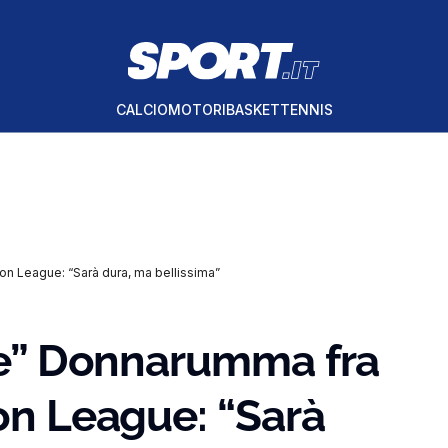
CALCIO
MOTORI
BASKET
TENNIS
ion League: “Sarà dura, ma bellissima”
ese” Donnarumma fra
ion League: “Sarà