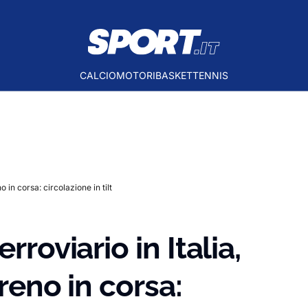
CALCIO
MOTORI
BASKET
TENNIS
o in corsa: circolazione in tilt
rroviario in Italia,
treno in corsa: