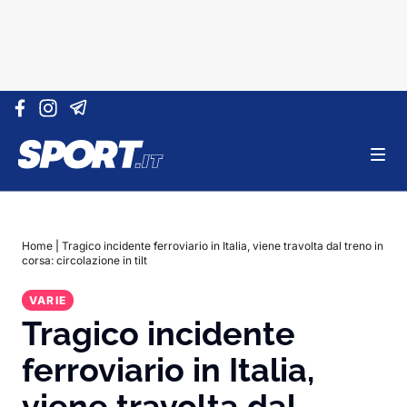
Vai al contenuto
Home
|
Tragico incidente ferroviario in Italia, viene travolta dal treno in
corsa: circolazione in tilt
VARIE
Tragico incidente
ferroviario in Italia,
viene travolta dal