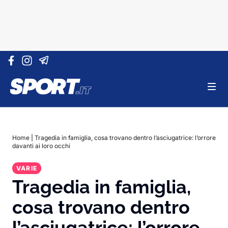
Vai al contenuto
Home
|
Tragedia in famiglia, cosa trovano dentro l’asciugatrice: l’orrore
davanti ai loro occhi
VARIE
Tragedia in famiglia,
cosa trovano dentro
l’asciugatrice: l’orrore