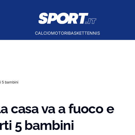
CALCIO
MOTORI
BASKET
TENNIS
ti 5 bambini
 la casa va a fuoco e
rti 5 bambini