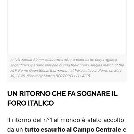
Italy’s Jannik Sinner celebrates after a point as he plays against
Argentina’s Mariano Navone during their men’s singles match of the
ATP Rome Open tennis tournament at Foro Italico in Rome on May
10, 2025. (Photo by Marco BERTORELLO / AFP)
UN RITORNO CHE FA SOGNARE IL
FORO ITALICO
Il ritorno del n°1 al mondo è stato accolto
da un
tutto esaurito al Campo Centrale
e