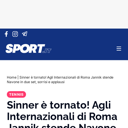
Vai al contenuto
Home
|
Sinner è tornato! Agli Internazionali di Roma Jannik stende
Navone in due set, sorrisi e applausi
TENNIS
Sinner è tornato! Agli
Internazionali di Roma
Jannik stende Navone