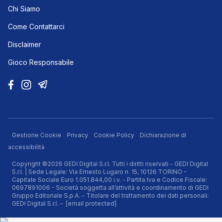
Chi Siamo
Come Contattarci
Disclaimer
Gioco Responsabile
Gestione Cookie
Privacy
Cookie Policy
Dichiarazione di
accessibilità
Copyright ©2026 GEDI Digital S.r.l. Tutti i diritti riservati - GEDI Digital
S.r.l. | Sede Legale: Via Ernesto Lugaro n. 15, 10126 TORINO -
Capitale Sociale Euro 1.051.844,00 i.v. - Partita Iva e Codice Fiscale:
0697891006 - Società soggetta all’attività e coordinamento di GEDI
Gruppo Editoriale S.p.A. - Titolare del trattamento dei dati personali:
GEDI Digital S.r.l. –
[email protected]