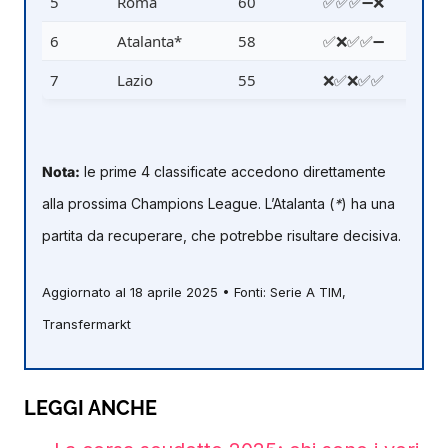
5
Roma
60
✅✅✅➖❌
6
Atalanta*
58
✅❌✅✅➖
7
Lazio
55
❌✅❌✅✅
Nota:
le prime 4 classificate accedono direttamente
alla prossima Champions League. L’Atalanta (
*
) ha una
partita da recuperare, che potrebbe risultare decisiva.
Aggiornato al 18 aprile 2025 • Fonti: Serie A TIM,
Transfermarkt
LEGGI ANCHE