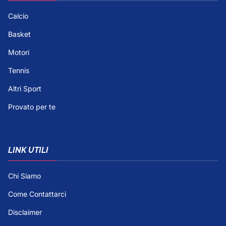
Calcio
Basket
Motori
Tennis
Altri Sport
Provato per te
LINK UTILI
Chi Siamo
Come Contattarci
Disclaimer