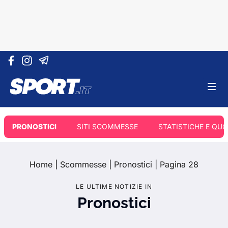
Vai al contenuto
PRONOSTICI
SITI SCOMMESSE
STATISTICHE E QU
Home
|
Scommesse
|
Pronostici
|
Pagina 28
LE ULTIME NOTIZIE IN
Pronostici