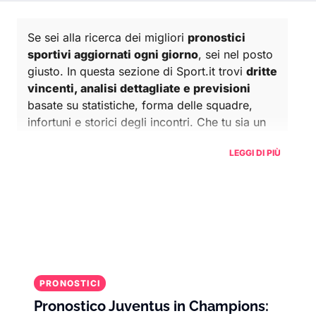
Se sei alla ricerca dei migliori
pronostici
sportivi aggiornati ogni giorno
, sei nel posto
giusto. In questa sezione di Sport.it trovi
dritte
vincenti, analisi dettagliate e previsioni
basate su statistiche, forma delle squadre,
infortuni e storici degli incontri. Che tu sia un
appassionato di
calcio
, un esperto di
tennis
,
LEGGI DI PIÙ
un tifoso di
basket
o un fan delle
corse
automobilistiche
, qui troverai tutto ciò che
serve per costruire scommesse consapevoli e
ben ragionate.
Partiamo dal
calcio
, lo sport più amato dagli
scommettitori italiani. Ogni settimana
pubblichiamo
pronostici Serie A
e
Serie B
,
PRONOSTICI
ma anche analisi approfondite su Serie C,
Pronostico Juventus in Champions:
Serie D e i principali campionati europei: