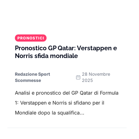
scommesse mirate e aggiornate.
Copriamo anche sport meno mainstream ma
con grande potenziale di guadagno:
NFL
e
Super Bowl
, con pronostici su touchdown,
spread e performance difensive;
PRONOSTICI
rugby
, con
dritte sul
Sei Nazioni
e test match;
ciclismo
,
Pronostico GP Qatar: Verstappen e
con previsioni su tappe del
Tour de France
,
Norris sfida mondiale
Giro d’Italia
e
Classiche del Nord
; ed
eSports
, dove analizziamo tornei di
League
Redazione Sport
28 Novembre
of Legends
,
FIFA
,
Call of Duty
,
Overwatch
e
Scommesse
2025
NBA 2K
.
Analisi e pronostico del GP Qatar di Formula
Tutti i nostri pronostici sono gratuiti, basati su
1: Verstappen e Norris si sfidano per il
competenza e passione. Li aggiorniamo
Mondiale dopo la squalifica...
costantemente per offrirti una panoramica
completa sulle migliori occasioni di
scommessa, siano esse pre-match o live.
Scopri ogni giorno le migliori dritte vincenti