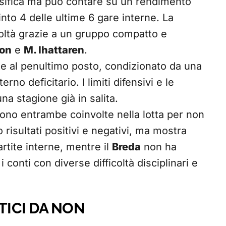
sifica ma può contare su un rendimento
into 4 delle ultime 6 gare interne. La
coltà grazie a un gruppo compatto e
don
e
M. Ihattaren
.
te al penultimo posto, condizionato da una
no deficitario. I limiti difensivi e le
a stagione già in salita.
ono entrambe coinvolte nella lotta per non
 risultati positivi e negativi, ma mostra
partite interne, mentre il
Breda
non ha
i conti con diverse difficoltà disciplinari e
TICI DA NON