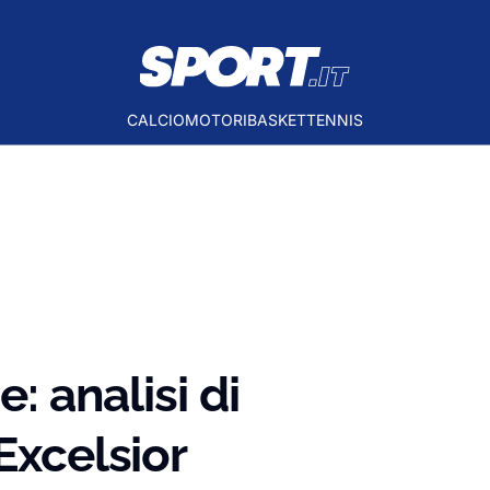
CALCIO
MOTORI
BASKET
TENNIS
e: analisi di
Excelsior