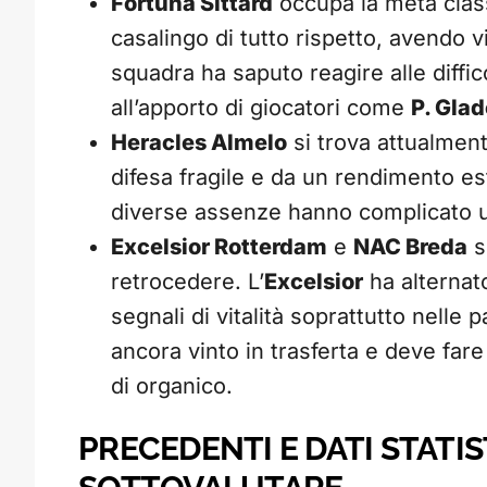
Fortuna Sittard
occupa la metà clas
casalingo di tutto rispetto, avendo v
squadra ha saputo reagire alle diffi
all’apporto di giocatori come
P. Gla
Heracles Almelo
si trova attualmen
difesa fragile e da un rendimento ester
diverse assenze hanno complicato un
Excelsior Rotterdam
e
NAC Breda
s
retrocedere. L’
Excelsior
ha alternato
segnali di vitalità soprattutto nelle 
ancora vinto in trasferta e deve fare 
di organico.
PRECEDENTI E DATI STATIS