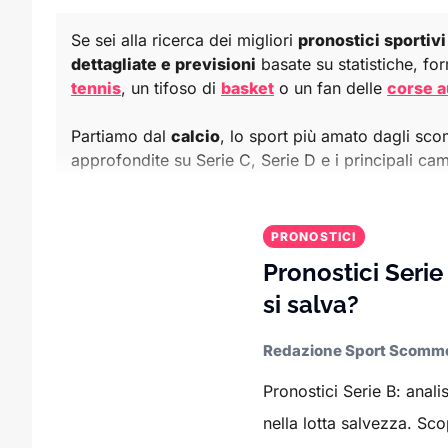
Se sei alla ricerca dei migliori
pronostici sportivi
dettagliate e previsioni
basate su statistiche, for
tennis
, un tifoso di
basket
o un fan delle
corse a
Partiamo dal
calcio
, lo sport più amato dagli sco
approfondite su Serie C, Serie D e i principali ca
focus su tornei internazionali come
Champions L
al
Mondiale per Club
. Nelle giornate più calde, 
risultati, under/over, gol/nogol e marcatori.
PRONOSTICI
Pronostici Serie
Nel mondo del
basket
, i nostri esperti analizzan
si salva?
internazionali. Le nostre schede offrono uno sguard
scommesse live.
Redazione Sport Scomm
Per gli appassionati di
tennis
, aggiorniamo quoti
Pronostici Serie B: anal
Australian Open
,
Coppa Davis
e i tornei
Challen
nella lotta salvezza. Scop
offrendo pronostici in singola, doppia e multiple.