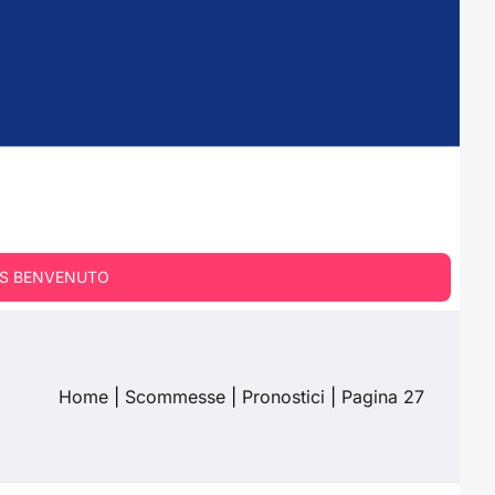
S BENVENUTO
Home
|
Scommesse
|
Pronostici
|
Pagina 27