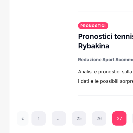
PRONOSTICI
Pronostici tenni
Rybakina
Redazione Sport Scomm
Analisi e pronostici sull
i dati e le possibili sor
«
1
…
25
26
27
Previous Page