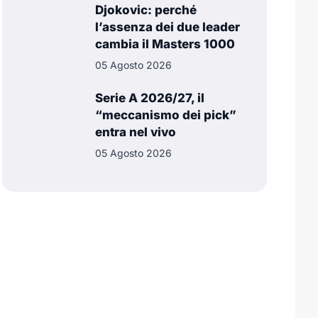
Djokovic: perché
i sul podio, pole position, giri veloci e
l’assenza dei due leader
esse mirate e aggiornate.
cambia il Masters 1000
05 Agosto 2026
onostici su touchdown, spread e performance
nce
,
Giro d’Italia
e
Classiche del Nord
; ed
Serie A 2026/27, il
“meccanismo dei pick”
entra nel vivo
rirti una panoramica completa sulle migliori
t.it
e scommetti in modo più consapevole.
05 Agosto 2026