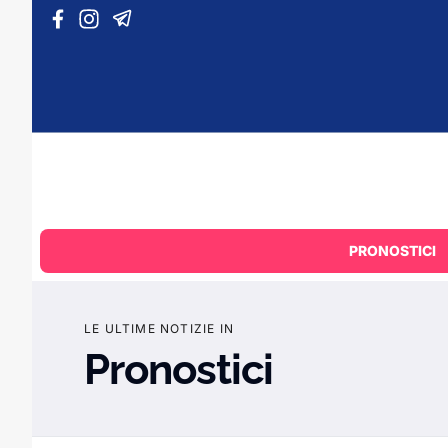
Vai al contenuto
PRONOSTICI
LE ULTIME NOTIZIE IN
Pronostici