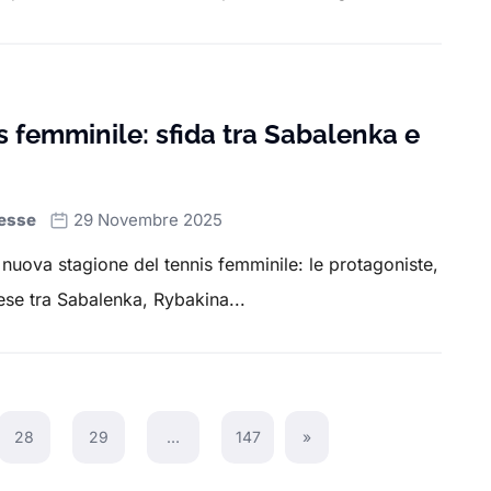
s femminile: sfida tra Sabalenka e
esse
29 Novembre 2025
a nuova stagione del tennis femminile: le protagoniste,
prese tra Sabalenka, Rybakina...
28
29
…
147
»
Next Page