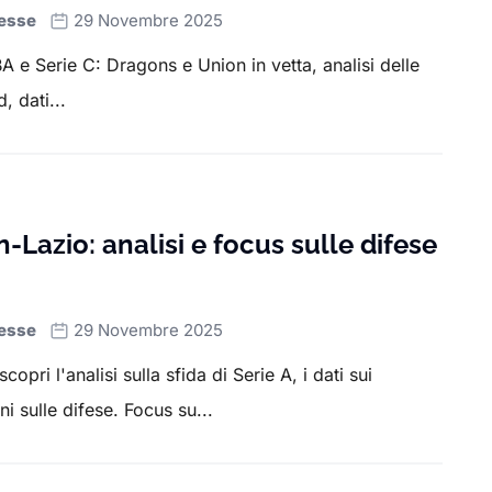
esse
29 Novembre 2025
A e Serie C: Dragons e Union in vetta, analisi delle
, dati...
-Lazio: analisi e focus sulle difese
esse
29 Novembre 2025
opri l'analisi sulla sfida di Serie A, i dati sui
ni sulle difese. Focus su...