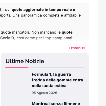
t trovi
quote aggiornate in tempo reale e
li eSports. Una panoramica completa e affidabile
 e quote marcatori. Non mancano le
quote
e
Serie D
, così come per i top campionati
e per Club
. A queste si affiancano
statistiche
LEGGI DI PIÙ
Ultime Notizie
lzi
, percentuali da tre punti e tendenze
ops.
Formula 1, la guerra
d Garros
,
US Open
,
Australian Open
alla
Davis
fredda delle gomme entra
rendimento sulla superficie e scontri diretti.
nella sosta estiva
05 Agosto 2026
piazzamenti, tempi sul giro, e aggiornamenti sui
Montreal senza Sinner e