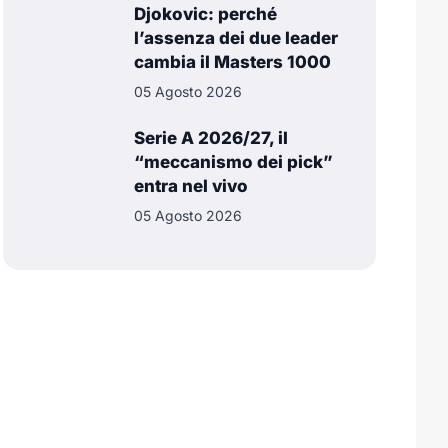
Djokovic: perché
ing yards, turnover e performance difensive.
l’assenza dei due leader
schie vinte, mete segnate e ranking mondiali.
cambia il Masters 1000
05 Agosto 2026
, con statistiche aggiornate su performance dei
Serie A 2026/27, il
“meccanismo dei pick”
e sono selezionate per fornirti insight strategici
entra nel vivo
05 Agosto 2026