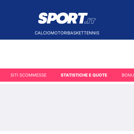
CALCIO
MOTORI
BASKET
TENNIS
SITI SCOMMESSE
STATISTICHE E QUOTE
BONU