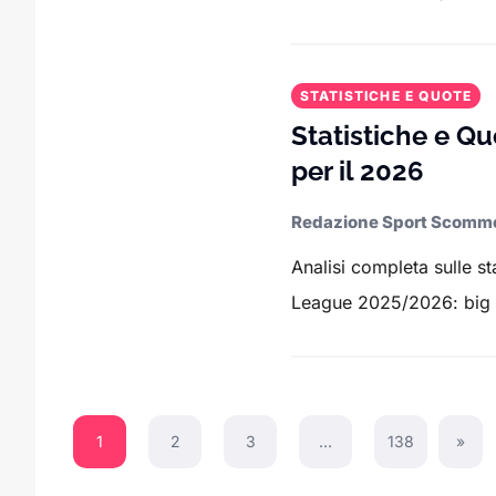
STATISTICHE E QUOTE
Statistiche e Qu
per il 2026
Redazione Sport Scomm
Analisi completa sulle s
League 2025/2026: big i
1
2
3
…
138
»
Next