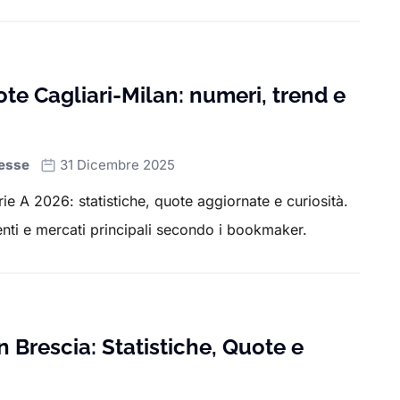
ead dei match di giornata e statistiche su touchdown, pass
l Sei Nazioni
e offriamo dati su percentuali di possesso, mi
e dei tornei LoL
,
FIFA
,
Call of Duty
,
Overwatch
e
NBA 2K
ote Cagliari-Milan: numeri, trend e
leghe professionistiche.
 bookmaker
per offrirti il massimo valore, mentre le statistich
esse
31 Dicembre 2025
scommettere:
i numeri parlano, e noi li ascoltiamo per te
.
rie A 2026: statistiche, quote aggiornate e curiosità.
nti e mercati principali secondo i bookmaker.
 Brescia: Statistiche, Quote e