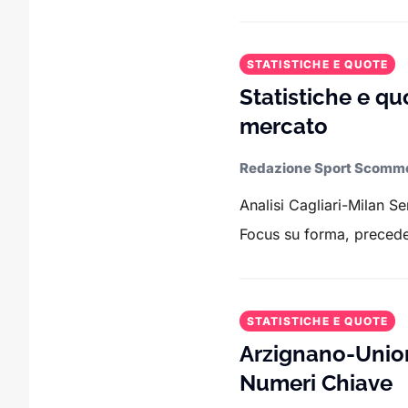
Per l’
NFL
, trovi
quote Super Bowl
aggiornate, spr
Nel
rugby
, analizziamo le
quote delle partite de
STATISTICHE E QUOTE
Anche per gli
eSport
, seguiamo da vicino le
quot
Statistiche e qu
team, winrate, mappe preferite e andamento delle 
mercato
Tutte le
quote sono confrontate tra i principali
Redazione Sport Scomm
per ogni scommessa. Consulta Sport.it prima di 
Analisi Cagliari-Milan Se
Focus su forma, precede
STATISTICHE E QUOTE
Arzignano-Union
Numeri Chiave