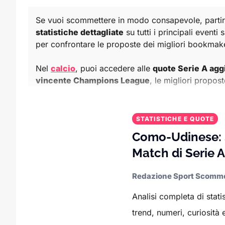
Se vuoi scommettere in modo consapevole, partire 
statistiche dettagliate
su tutti i principali eventi
per confrontare le proposte dei migliori bookmake
Nel
calcio
, puoi accedere alle
quote Serie A agg
vincente Champions League
, le migliori propos
europei:
Premier League
,
Bundesliga
,
La Liga
,
L
gol, marcatori
, media punti a partita, clean shee
STATISTICHE E QUOTE
Nel
basket
, ti offriamo le
quote NBA del giorno
,
Como-Udinese: St
offensive/difensive delle squadre. Dati indispensa
Match di Serie A
Nel
tennis
, segui le
quote aggiornate ATP
per i 
Redazione Sport Scomm
Cup
e ai tornei minori come i
Challenger
. Le nos
Analisi completa di stat
Il mondo dei
motori
è coperto con
quote e stati
trend, numeri, curiosità
favoriti dei singoli GP. Ideale per puntare su vince