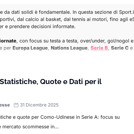
da dati solidi è fondamentale. In questa sezione di Sport.i
 sportivi, dal calcio al basket, dal tennis ai motori, fino ag
r e prendere decisioni informate.
iornate
, con focus su testa a testa, over/under, gol/nogol
te per
Europa League
,
Nations League
,
Serie B
,
Serie C
igue 1
,
Eredivisie
,
Liga Portugal
e per il prossimo
Mondial
t e confronto tra rendimento casa/trasferta.
 le
quote Eurolega
e le analisi delle statistiche su
tiri, rimba
atistiche, Quote e Dati per il
bili per chi vuole scommettere su spread, totali o player pr
tornei del giorno, dai grandi slam come
Wimbledon
,
Rolan
esse
31 Dicembre 2025
tre schede includono statistiche su ace, break point salvati, 
istiche e quote per Como-Udinese in Serie A: focus su
stiche
Formula 1
e
MotoGP
, comprese medie di qualifiche, 
 e mercato scommesse in...
nte gara, podio, pole o primo ritiro.