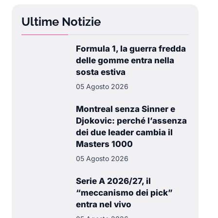
scommesse mirate e aggiornate.
Ultime Notizie
Copriamo anche sport meno mainstream ma
con grande potenziale di guadagno:
NFL
e
Formula 1, la guerra fredda
Super Bowl
, con pronostici su touchdown,
delle gomme entra nella
spread e performance difensive;
rugby
, con
sosta estiva
dritte sul
Sei Nazioni
e test match;
ciclismo
,
con previsioni su tappe del
Tour de France
,
05 Agosto 2026
Giro d’Italia
e
Classiche del Nord
; ed
eSports
, dove analizziamo tornei di
League
Montreal senza Sinner e
of Legends
,
FIFA
,
Call of Duty
,
Overwatch
e
Djokovic: perché l’assenza
NBA 2K
.
dei due leader cambia il
Masters 1000
Tutti i nostri pronostici sono gratuiti, basati su
05 Agosto 2026
competenza e passione. Li aggiorniamo
costantemente per offrirti una panoramica
Serie A 2026/27, il
completa sulle migliori occasioni di
“meccanismo dei pick”
scommessa, siano esse pre-match o live.
entra nel vivo
Scopri ogni giorno le migliori dritte vincenti