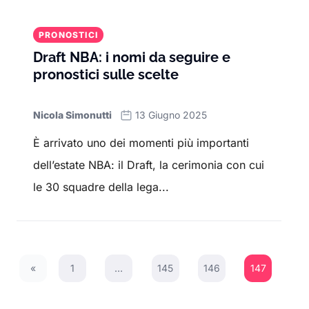
le scommesse live.
PRONOSTICI
Per gli appassionati di
tennis
, aggiorniamo
Draft NBA: i nomi da seguire e
quotidianamente i
pronostici ATP
, con focus
pronostici sulle scelte
sui grandi tornei come
Wimbledon
,
Roland
Garros
,
US Open
,
Australian Open
,
Coppa
Davis
e i tornei
Challenger
. Ogni analisi
Nicola Simonutti
13 Giugno 2025
considera superfici di gioco, ranking ATP,
È arrivato uno dei momenti più importanti
forma dei giocatori e precedenti scontri diretti,
offrendo pronostici in singola, doppia e
dell’estate NBA: il Draft, la cerimonia con cui
multiple.
le 30 squadre della lega...
Nelle discipline motoristiche, troverai
pronostici Formula 1
e
MotoGP
per ogni
weekend di gara, con previsioni sul podio,
pole position, giri veloci e outsider. I nostri
«
1
…
145
146
147
Previous Page
esperti seguono da vicino i dati delle
qualifiche e le strategie dei team per proporre