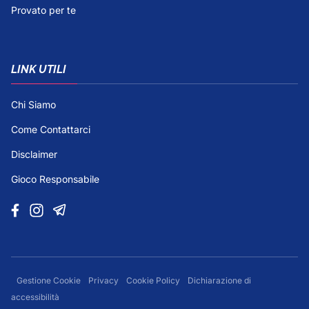
Provato per te
LINK UTILI
Chi Siamo
Come Contattarci
Disclaimer
Gioco Responsabile
Gestione Cookie
Privacy
Cookie Policy
Dichiarazione di
accessibilità