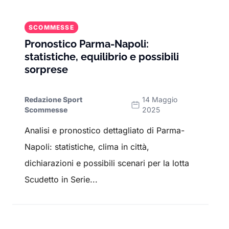
SCOMMESSE
Pronostico Parma-Napoli:
statistiche, equilibrio e possibili
sorprese
Redazione Sport
14 Maggio
Scommesse
2025
Analisi e pronostico dettagliato di Parma-
Napoli: statistiche, clima in città,
dichiarazioni e possibili scenari per la lotta
Scudetto in Serie...