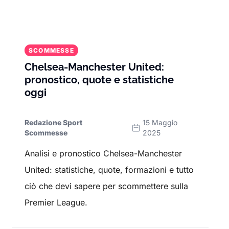
focus sui piloti favoriti e sulle strategie dei
team per ogni circuito.
Football Americano, Rugby e Ciclismo: Il
Betting su Eventi Globali
SCOMMESSE
Chelsea-Manchester United:
Dallo
Super Bowl
per il
football americano
,
pronostico, quote e statistiche
al
Tour de France
per il ciclismo, fino ai tornei
oggi
internazionali di
rugby
, segui con noi tutti gli
aggiornamenti sulle quote vincenti e sulle
analisi dettagliate per piazzare le migliori
Redazione Sport
15 Maggio
scommesse
su questi sport
.
Scommesse
2025
Analisi e pronostico Chelsea-Manchester
eSports Betting: Scommesse su League of
Legends, FIFA, Call of Duty e Altri Titoli
United: statistiche, quote, formazioni e tutto
Gli
eSports
stanno guadagnando sempre più
ciò che devi sapere per scommettere sulla
spazio nel panorama del
betting online
, e su
Premier League.
Sport.it
trovi le migliori quote per i tornei più
importanti, tra cui: