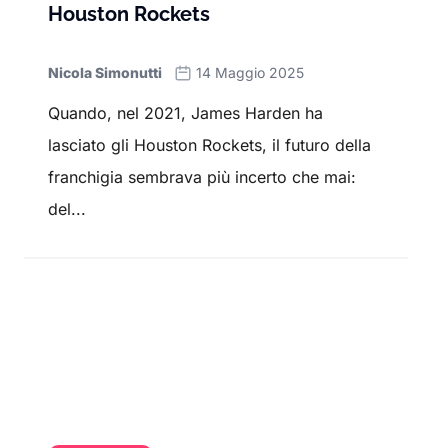
Houston Rockets
Nicola Simonutti
14 Maggio 2025
Quando, nel 2021, James Harden ha
lasciato gli Houston Rockets, il futuro della
franchigia sembrava più incerto che mai:
del...