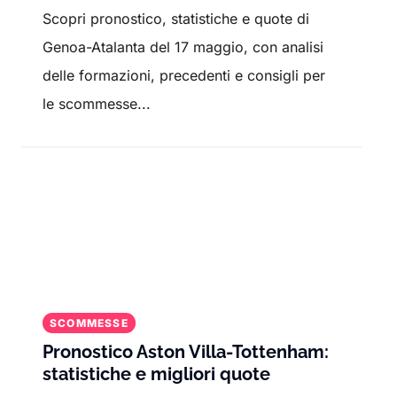
Scopri pronostico, statistiche e quote di
Genoa-Atalanta del 17 maggio, con analisi
delle formazioni, precedenti e consigli per
le scommesse...
SCOMMESSE
Pronostico Aston Villa-Tottenham:
statistiche e migliori quote