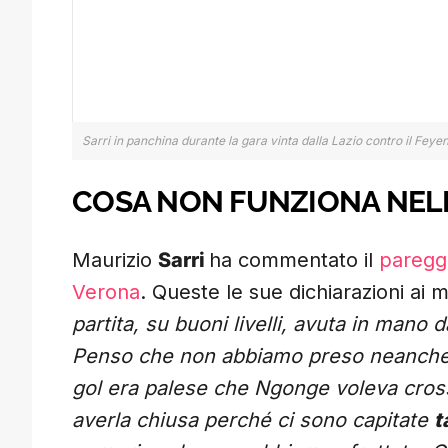
Sarri in panchina durante la gara vinta dalla Lazio contro il Feye
COSA NON FUNZIONA NEL
Maurizio
Sarri
ha commentato il
pareggi
Verona
. Queste le sue dichiarazioni ai m
partita, su buoni livelli, avuta in mano dal
Penso che non abbiamo preso neanche un
gol era palese che Ngonge voleva cros
averla chiusa perché ci sono capitate
t