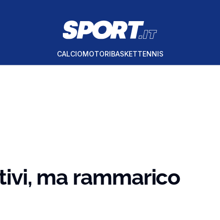
CALCIO
MOTORI
BASKET
TENNIS
itivi, ma rammarico