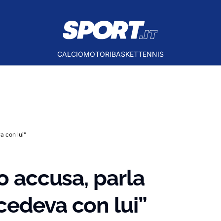
CALCIO
MOTORI
BASKET
TENNIS
a con lui”
o accusa, parla
cedeva con lui”