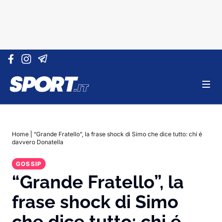
Vai al contenuto
Home
|
“Grande Fratello”, la frase shock di Simo che dice tutto: chi é
davvero Donatella
GOSSIP
“Grande Fratello”, la
frase shock di Simo
che dice tutto: chi é