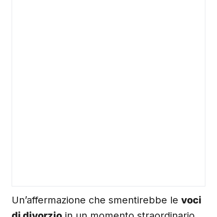
Un’affermazione che smentirebbe le
voci
di divorzio
in un momento straordinario