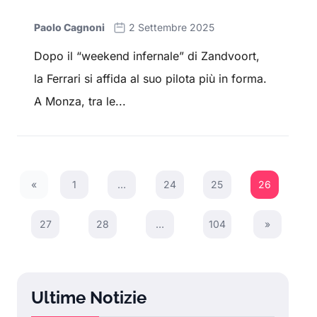
Paolo Cagnoni
2 Settembre 2025
Dopo il “weekend infernale” di Zandvoort,
la Ferrari si affida al suo pilota più in forma.
A Monza, tra le...
«
1
…
24
25
26
Previous Page
27
28
…
104
»
Next Page
Ultime Notizie