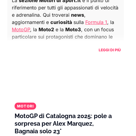
La
sezione Motori di Sport.it
è il punto di
riferimento per tutti gli appassionati di velocità
e adrenalina. Qui troverai
news
,
aggiornamenti e
curiosità
sulla
Formula 1
, la
MotoGP
, la
Moto2
e la
Moto3
, con un focus
particolare sui protagonisti che dominano le
piste internazionali
.
LEGGI DI PIÙ
Nel mondo della Formula 1, segui da vicino i
duelli tra i top team come la
Ferrari
, la
Mercedes
e la
Red Bull Racing
, e scopri le
storie dei piloti più iconici come
Max
Verstappen
,
Lewis Hamilton
e
Charles Leclerc
.
Ogni
gran premio
è un evento unico, e qui
puoi rimanere sempre aggiornato sui risultati,
MOTORI
le classifiche e le novità tecniche che fanno la
MotoGP di Catalogna 2025: pole a
differenza.
sorpresa per Alex Marquez,
Bagnaia solo 23°
Se la tua passione è su
due ruote
, Sport.it ti