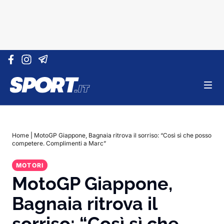
Vai al contenuto
Home
|
MotoGP Giappone, Bagnaia ritrova il sorriso: “Così sì che posso
competere. Complimenti a Marc”
MOTORI
MotoGP Giappone,
Bagnaia ritrova il
sorriso: “Così sì che