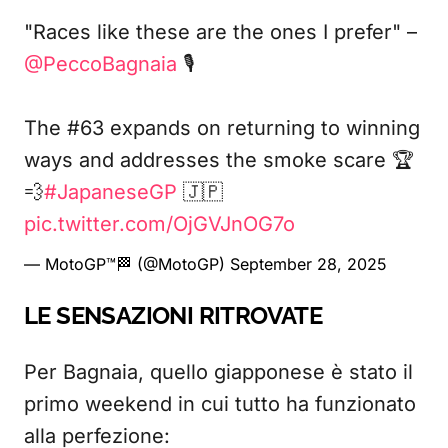
"Races like these are the ones I prefer" –
@PeccoBagnaia
🎙️
The #63 expands on returning to winning
ways and addresses the smoke scare 🏆
💨
#JapaneseGP
🇯🇵
pic.twitter.com/OjGVJnOG7o
— MotoGP™🏁 (@MotoGP)
September 28, 2025
LE SENSAZIONI RITROVATE
Per Bagnaia, quello giapponese è stato il
primo weekend in cui tutto ha funzionato
alla perfezione: