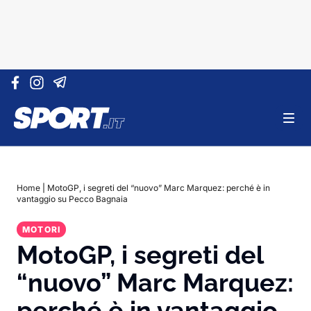
Vai al contenuto
Home
|
MotoGP, i segreti del “nuovo” Marc Marquez: perché è in
vantaggio su Pecco Bagnaia
MOTORI
MotoGP, i segreti del
“nuovo” Marc Marquez:
perché è in vantaggio