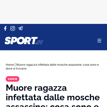
Vai al contenuto
Home
|
Muore ragazza infettata dalle mosche assassine: cosa sono e
dove si trovano
VARIE
Muore ragazza
infettata dalle mosche
assassine: cosa sono e